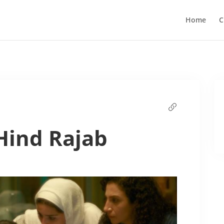
Home
C
Hind Rajab