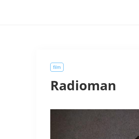
film
Radioman