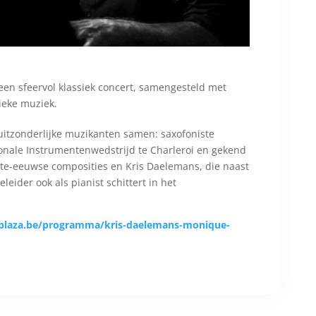
 een sfeervol klassiek concert, samengesteld met
ieke muziek.
itzonderlijke muzikanten samen: saxofoniste
nale Instrumentenwedstrijd te Charleroi en gekend
ste-eeuwse composities en Kris Daelemans, die naast
eleider ook als pianist schittert in het
plaza.be/programma/kris-daelemans-monique-