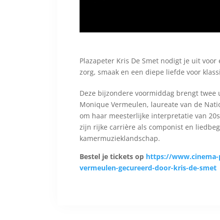
Plazapeter Kris De Smet nodigt je uit voor
zorg, smaak en een diepe liefde voor klass
Deze bijzondere voormiddag brengt twee u
Monique Vermeulen, laureate van de Natio
om haar meesterlijke interpretatie van 20
zijn rijke carrière als componist en liedbeg
kamermuzieklandschap.
Bestel je tickets op
https://www.cinema-
vermeulen-gecureerd-door-kris-de-smet