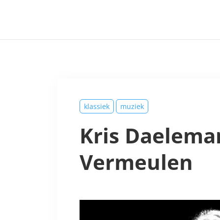
klassiek
muziek
Kris Daelema
Vermeulen