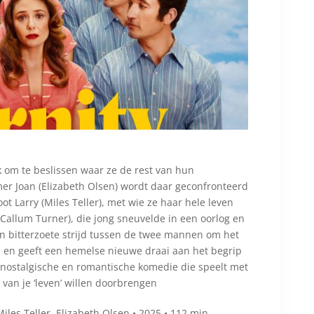
k om te beslissen waar ze de rest van hun
r Joan (Elizabeth Olsen) wordt daar geconfronteerd
 Larry (Miles Teller), met wie ze haar hele leven
(Callum Turner), die jong sneuvelde in een oorlog en
n bitterzoete strijd tussen de twee mannen om het
t, en geeft een hemelse nieuwe draai aan het begrip
jke, nostalgische en romantische komedie die speelt met
t van je ‘leven’ willen doorbrengen
iles Teller, Elizabeth Olsen • 2025 • 112 min