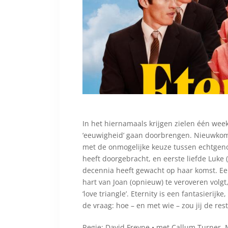
In het hiernamaals krijgen zielen één wee
‘eeuwigheid’ gaan doorbrengen. Nieuwkome
met de onmogelijke keuze tussen echtgenoot
heeft doorgebracht, en eerste liefde Luke 
decennia heeft gewacht op haar komst. Ee
hart van Joan (opnieuw) te veroveren volg
‘love triangle’. Eternity is een fantasieri
de vraag: hoe – en met wie – zou jij de res
Regie: David Freyne • met Callum Turner, M