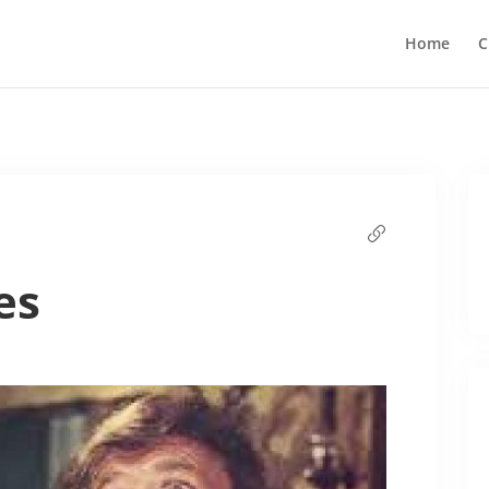
Home
C
es