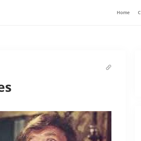
Home
C
es